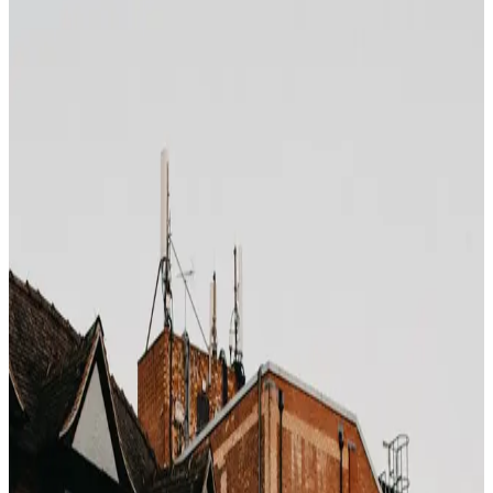
Photo by
Peter Thomas
on
Unsplash
Booking.coms Genius-Programm hat drei Stufen (Level
1 nach 2 Aufenthalten, Level 2 nach 5, Level 3 nach 15).
Die Schlagzeile: „bis zu 20 % Rabatt". Die Realität ist
nuancierter, sobald man die Daten prüft.
Worauf „10 % Rabatt" sich wirklich
bezieht
Genius-Rabatte werden auf einen Preis angewendet,
den
das Hotel selbst ins Genius-Programm
eingeschrieben hat
. Hotels tun das, um in Booking.coms
Standardranking platziert zu werden (Genius-Raten
bekommen ein prominentes Badge, das die Konversion
erhöht). Die „10 % Rabatt" werden typisch gegen den
Tages-BAR berechnet – den das Hotel kurz davor nach
oben anpassen kann.
Das Anheben-dann-Rabattieren-