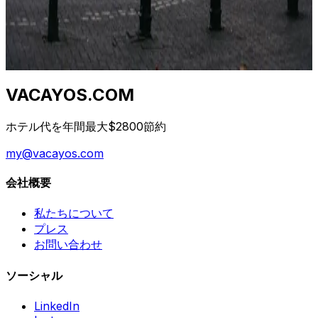
entrambi sbagliati. La vera risposta dipende da classe di
hotel, destinazione e giorno della settimana. Ecco la
curva.
2026年4月23日
VACAYOS.COM
ホテル代を年間最大$2800節約
my@vacayos.com
会社概要
私たちについて
プレス
お問い合わせ
ソーシャル
LinkedIn