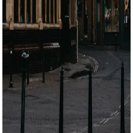
Come guadagnano le OTA con gli hotel?
(Breakdown completo delle commissioni)
Booking.com, Expedia, Agoda — sembrano motori di
sconti. Sono motori di commissioni. Ecco esattamente
quanto prendono, a chi e perché.
2026年4月23日
Perché i prezzi degli hotel sono diversi su ogni
sito? (Non è casuale)
Stesso hotel, stesse date, cinque prezzi diversi. Non è
un bug. È un'architettura di distribuzione di 40 anni.
Ecco cosa sta succedendo.
2026年4月23日
Qual è il momento migliore per prenotare un
hotel? (Dati da 1,2 M di tariffe)
I consigli "prenota presto" e "prenota tardi" sono