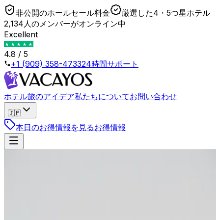
非公開のホールセール料金
厳選した4・5つ星ホテル
2,134人のメンバーがオンライン中
Excellent
4.8 / 5
+1 (909) 358-4733
24時間サポート
ホテル
旅のアイデア
私たちについて
お問い合わせ
🇯🇵
本日のお得情報を見る
お得情報
戻る
Booking.com Genius: Echter Rabatt oder nur
Theater?
2026年4月23日
•
Lukas