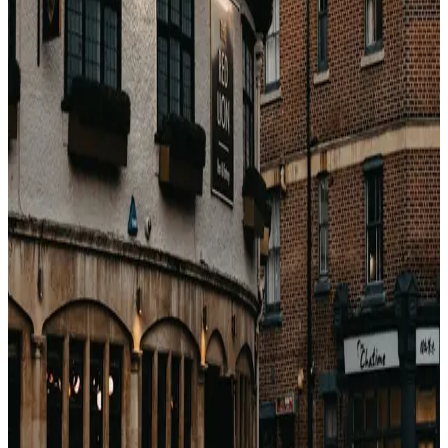
Ersparnisse summieren sich spürbar.
Im Vergleich zu Wholesale
Eine Level-2-Genius-Rate auf einem 5-Sterne-Hotel liegt
meist 8–12 % unter Standard-BAR. Ein Bettenbank-
Wholesale-Preis auf demselben Hotel liegt meist 18–28
% unter Standard-BAR. Genius ist echt, aber nicht der
große Rabatt.
Ehrlich
Genius lohnt sich, weil es nichts kostet, Mitglied zu sein,
und die Mobile-Only-Versionen wirklich helfen. Aber es
ersetzt keinen Vorab-Check gegen den Wholesale-Preis.
戻る
関連記事