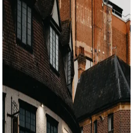
Muster
Revenue Manager wurden dabei beobachtet, wie sie:
Den BAR in stark Genius-getargeteten Nächten um
6–10 % anheben
Den 10 % Genius-Rabatt anwenden
Netto-Rate an den Gast: 0–4 % günstiger als vor
der Anmeldung
Keine Verschwörung – Standard-Revenue-Management.
Der Rabatt ist echt gegenüber dem Listenpreis; der
Listenpreis ist ohne das Programm einfach niedriger.
Wo Genius echten Mehrwert liefert
Level 2/3 Benefits
: kostenloses Frühstück,
Upgrades (bei Verfügbarkeit), priorisierter Support.
Das kostet das Hotel echtes Geld.
Mobile-only Genius-Raten
: stapeln mit Mobile-
Ausnahme und bringen oft 10–15 % echte
Ersparnis.
Lange Aufenthalte (7+ Nächte)
: kleine