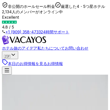
非公開のホールセール料金
厳選した4・5つ星ホテル
2,134人のメンバーがオンライン中
Excellent
4.8 / 5
+1 (909) 358-4733
24時間サポート
ホテル
旅のアイデア
私たちについて
お問い合わせ
🇯🇵
本日のお得情報を見る
お得情報
戻る
„Nur noch 1 Zimmer zu diesem Preis": Wie OTAs
Dringlichkeit erzeugen, die meist falsch ist
2026年4月23日
•
Lukas