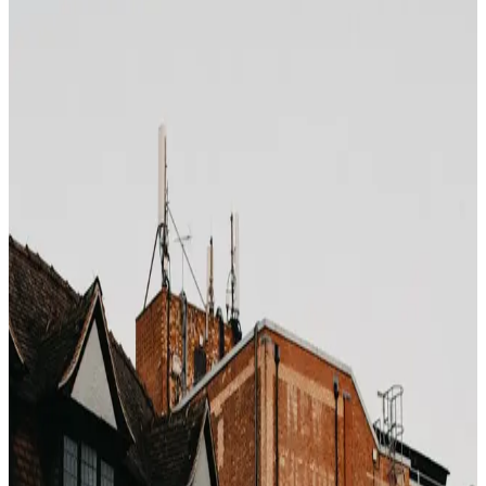
Photo by
Jeff Ackley
on
Unsplash
Booking.com hat „Dark Pattern"-Dringlichkeitsmarketing
zur Kunstform gemacht. 2019 verhängte Norwegens
Verbraucherrat Geldstrafen, die britische CMA erwirkte
2019 Zusicherungen von Booking.com, Expedia und
Agoda, einige – nicht alle – Praktiken zu ändern. Hier ist,
was auf der Seite tatsächlich passiert.
Die Dringlichkeitselemente
„Nur noch 1 Zimmer zu diesem Preis"
– bezieht
sich auf einen
einzelnen Rate-Plan
, nicht auf das
tatsächliche Inventar. Das Hotel kann noch 40
Zimmer haben, 39 zu anderen Rate-Plänen.
„5 Personen schauen gerade"
– aktive Sessions
auf der gesamten OTA, nicht auf der Hotelseite.
„Heute 12 Mal gebucht"
– aggregiert über alle
Termine und Ratentypen, nicht Ihr Datum.
„Stark nachgefragt"
– ab ca. 60 %
prognostizierter Belegung, nicht echte Knappheit.
„Preis gerade gestiegen"
– wird angezeigt, sobald