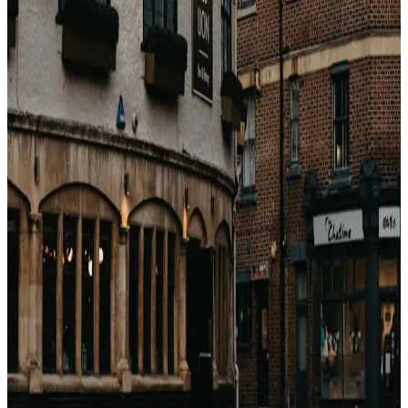
Die zugrunde liegende Wahrheit
Echte Knappheit existiert – Großevents, Peak in
knappen Zielen. Aber bei 80 %+ der Buchungen ist das
rote Banner ein UI-Muster, keine echte Beschränkung.
Kaufen Sie ohne gefühlten Countdown ein. Er existiert
fast nie.
戻る
関連記事
Come guadagnano le OTA con gli hotel?
(Breakdown completo delle commissioni)
Booking.com, Expedia, Agoda — sembrano motori di
sconti. Sono motori di commissioni. Ecco esattamente
quanto prendono, a chi e perché.