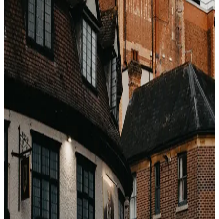
die Rate in Ihrer Session stieg, auch um 1 %.
Was Dringlichkeit mit Ihrem Gehirn
macht
Verhaltensökonomische Forschung (Cialdini, Ariely)
zeigt, dass wahrgenommene Knappheit die
Preissensibilität um 15–25 % senkt. OTAs haben das
empirisch gemessen – der Uplift durch „1 übrig" ist die
gelegentliche CMA-Strafe wert. Es ist eine
Umsatzposition.
Wie Sie es ruhig ignorieren
Seite neu laden. Aus „1 Zimmer übrig" werden oft
„8 Zimmer übrig".
Privates Fenster testen. Oft verschwinden die
Indikatoren.
Gegen einen anderen Kanal prüfen (Wholesale,
Hotel direkt, Paket). Echte Knappheit zeigt sich in
allen Kanälen. Nur Booking.com = erzeugt.