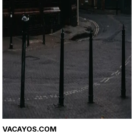
2026年4月23日
Perché i prezzi degli hotel sono diversi su ogni
sito? (Non è casuale)
Stesso hotel, stesse date, cinque prezzi diversi. Non è
un bug. È un'architettura di distribuzione di 40 anni.
Ecco cosa sta succedendo.
2026年4月23日
Qual è il momento migliore per prenotare un
hotel? (Dati da 1,2 M di tariffe)
I consigli "prenota presto" e "prenota tardi" sono
entrambi sbagliati. La vera risposta dipende da classe di
hotel, destinazione e giorno della settimana. Ecco la
curva.
2026年4月23日
VACAYOS.COM