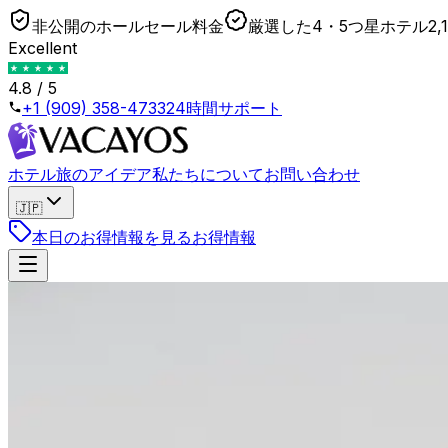
非公開のホールセール料金
厳選した4・5つ星ホテル
2
Excellent
4.8 / 5
+1 (909) 358-4733
24時間サポート
ホテル
旅のアイデア
私たちについて
お問い合わせ
🇯🇵
本日のお得情報を見る
お得情報
戻る
Die versteckten Kosten von Hotel-Treueprogramm
2026年4月23日
•
Lukas
Photo by
elisadventure
on
Unsplash