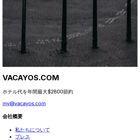
2026年4月23日
Qual è il momento migliore per prenotare un
hotel? (Dati da 1,2 M di tariffe)
I consigli "prenota presto" e "prenota tardi" sono
entrambi sbagliati. La vera risposta dipende da classe di
hotel, destinazione e giorno della settimana. Ecco la
curva.
2026年4月23日
VACAYOS.COM
ホテル代を年間最大$2800節約
my@vacayos.com
会社概要
私たちについて
プレス