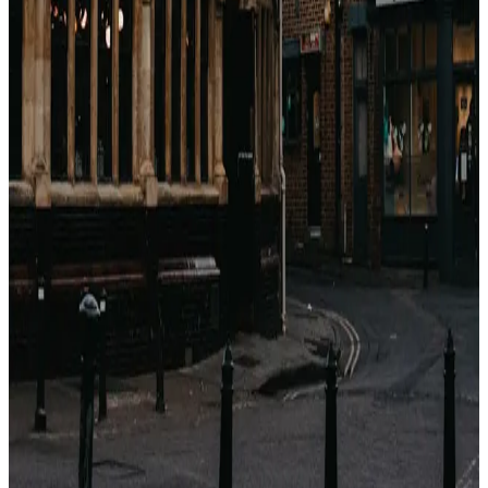
戻る
関連記事
Come guadagnano le OTA con gli hotel?
(Breakdown completo delle commissioni)
Booking.com, Expedia, Agoda — sembrano motori di
sconti. Sono motori di commissioni. Ecco esattamente
quanto prendono, a chi e perché.
2026年4月23日
Perché i prezzi degli hotel sono diversi su ogni
sito? (Non è casuale)
Stesso hotel, stesse date, cinque prezzi diversi. Non è
un bug. È un'architettura di distribuzione di 40 anni.
Ecco cosa sta succedendo.