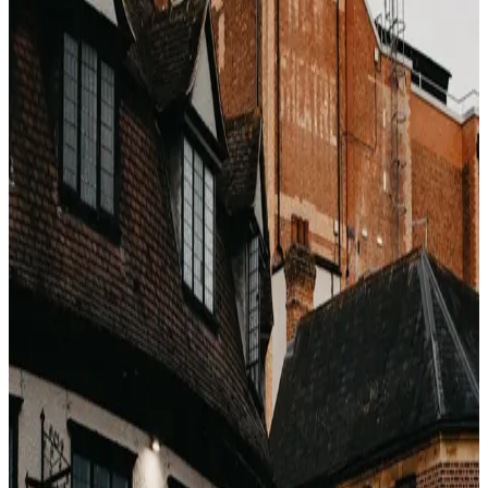
Nebensaison (15. April – 20. Mai)
Nach Ostern, vor Sommer. Wetter in Südeuropa ist
bereits exzellent, aber der Peak-Tarif ist noch nicht aktiv.
Ein 5-Sterne auf Mykonos oder Amalfi, das im Juli 900
€/Nacht kostet, liegt hier bei 320–450 €.
Fenster 3: Der September-Reset (10.
September – 15. Oktober)
Sommerpeak endet. Geschäftsreisen noch nicht voll
wieder hochgefahren. Familienreisen stoppen mit
Schulbeginn. Mittelmeer, griechische Inseln, Türkei und
Großteile des asiatisch-pazifischen Raums öffnen ein
zweites Nebensaison-Fenster mit Preisen nahe Fenster
2.
Fenster 4: Der Pre-Holiday-Einbruch
(15. November – 12. Dezember)
Die drei Wochen vor dem Weihnachts-Neujahrs-