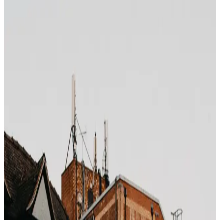
Photo by
Simon Spring
on
Unsplash
Premium-Hotels folgen einem Preisrhythmus, den die
meisten Reisenden nie bemerken. Es gibt vier
verlässliche Fenster pro Jahr, in denen 4- und 5-
Sterne-Hotels aggressiv rabattieren – nicht über
öffentliche Sales, sondern über die Wholesale-Schicht
und Private-Sale-Kanäle.
Fenster 1: Die Post-Holiday-Flaute
(8. Januar – 15. Februar)
Nach dem Feiertagspeak hat Geschäftsreisen noch nicht
wieder begonnen, Freizeitbuchungen brechen ein,
Hotels fahren auf 45–60 % Belegung. Luxushotels in
warmen Zielen (Dubai, Malediven, Thailand, Karibik)
senken Wholesale-Preise um
30–50 %
, um leere
Wochen zu füllen.
Fenster 2: Die Mittelfrühlings-