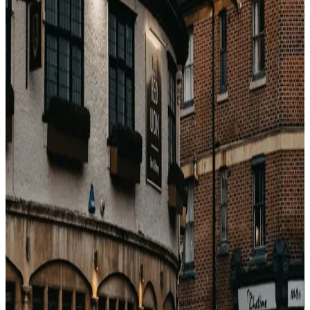
Ansturm. Skigebiete füllen sich, sind aber nicht voll,
europäische Hauptstädte post-Konferenzsaison,
Strandziele pre-Holiday. Wholesale-Preise bei
Luxusketten liegen 30–40 % unter Peak.
Was den Rabatt auslöst
Die RMS-Prognose fällt unter das Belegungsziel. Das
Hotel gibt Inventar an Bettenbanken zu einem Nettosatz
frei, der die Lücke schließen soll. Der öffentliche Preis
auf Booking.com bewegt sich oft nicht (oder erst
später), weil Parität den öffentlichen Kanal beschränkt.
Die Lücke ist in der Wholesale-Schicht lange vor dem
Retail sichtbar.
Wie man es timed
60–75 Tage vor jedem Fenster schauen, eine wholesale-
fähige Quelle abfragen und mit dem öffentlichen BAR
desselben Hotels vergleichen. Übersteigt die Lücke 25
%, ist das Fenster offen.