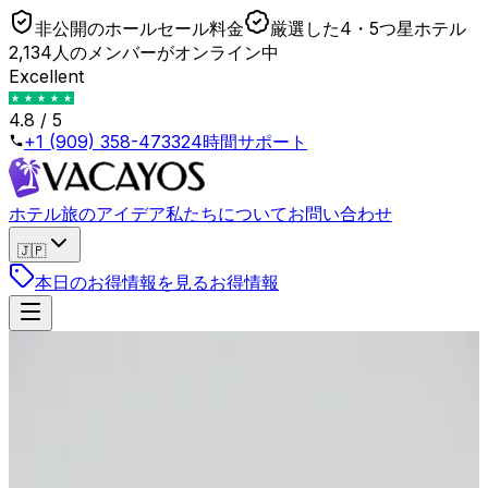
非公開のホールセール料金
厳選した4・5つ星ホテル
2,134人のメンバーがオンライン中
Excellent
4.8 / 5
+1 (909) 358-4733
24時間サポート
ホテル
旅のアイデア
私たちについて
お問い合わせ
🇯🇵
本日のお得情報を見る
お得情報
戻る
Die 4 Buchungsfenster, in denen Luxushotels
um 40 %+ rabattieren
2026年4月23日
•
Lukas