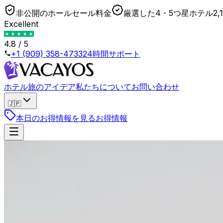
非公開のホールセール料金
厳選した4・5つ星ホテル
2
Excellent
4.8 / 5
+1 (909) 358-4733
24時間サポート
ホテル
旅のアイデア
私たちについて
お問い合わせ
🇯🇵
本日のお得情報を見る
お得情報
戻る
Was ist der günstigste Weg, Luxushotels zu buc
2026年4月23日
•
Lukas
Photo by
Gadiel Lazcano
on
Unsplash