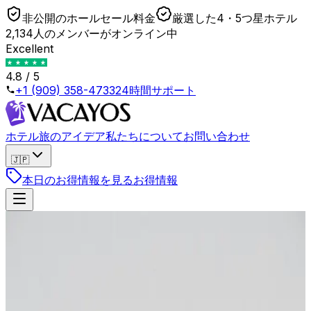
非公開のホールセール料金
厳選した4・5つ星ホテル
2,134人のメンバーがオンライン中
Excellent
4.8 / 5
+1 (909) 358-4733
24時間サポート
ホテル
旅のアイデア
私たちについて
お問い合わせ
🇯🇵
本日のお得情報を見る
お得情報
戻る
L'astuce de la politique d'annulation qui vous
coûte 18 % de plus
2026年4月23日
•
Lukas