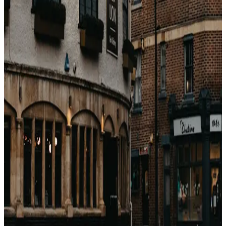
Angle Vacayos
Les tarifs gros que nous remontons sont par défaut au
niveau 3 (annulation 7–14 jours avant) sur la plupart des
hôtels premium, et restent sous le non remboursable de
Booking.com. Prix plus bas
et
flexibilité intermédiaire en
même temps.
戻る
関連記事
Come guadagnano le OTA con gli hotel?
(Breakdown completo delle commissioni)
Booking.com, Expedia, Agoda — sembrano motori di
sconti. Sono motori di commissioni. Ecco esattamente
quanto prendono, a chi e perché.