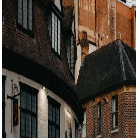
L'UI OTA (Booking.com, Expedia) affiche par défaut
seulement 1 vs 2 car l'UX est plus propre et l'upsell 12–
22 % vers 1 bien plus lucratif que le 3–6 % vers 3. Le
niveau 3 existe côté hôtel, mais est désemphasé en UI
OTA.
Comment faire remonter le niveau 3
Cliquez sur « voir toutes les options de tarif » au
lieu d'accepter la carte par défaut
Une fois l'hôtel trouvé sur l'OTA, allez sur son site
direct
Les canaux gros sont souvent en niveau 3 par
défaut (annulation jusqu'à 7–14 jours avec pénalité
réduite)
La vraie maths
Si votre proba d'annulation est < 15 %, le niveau 1 vous
coûte plus que vous auto-assurer. > 25 %, niveau 2
trop risqué. Niveau 3 est presque toujours la bonne
réponse — et presque jamais le défaut affiché.