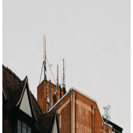
Photo by
elisadventure
on
Unsplash
La plupart pensent qu'il existe deux options : «
annulation gratuite » et « non remboursable ». Il en
existe une troisième, rarement mise en avant, et c'est là
que l'argent malin réserve.
Les trois niveaux
Totalement flexible / annulation gratuite
—
jusqu'à quelques jours avant. Surcoût 12–22 % sur
le plancher.
Non remboursable / achat anticipé
— pas
d'annulation. Plancher.
Semi-flexible / remboursement partiel
— annuler
jusqu'à X jours avec crédit, remboursement partiel
ou pénalité réduite. Surcoût ~3–6 % sur non
remboursable.
Pourquoi le niveau 3 est caché