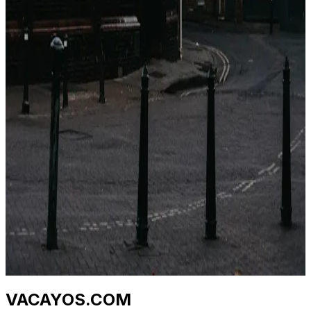
2026年4月23日
Perché i prezzi degli hotel sono diversi su ogni
sito? (Non è casuale)
Stesso hotel, stesse date, cinque prezzi diversi. Non è
un bug. È un'architettura di distribuzione di 40 anni.
Ecco cosa sta succedendo.
2026年4月23日
Qual è il momento migliore per prenotare un
hotel? (Dati da 1,2 M di tariffe)
I consigli "prenota presto" e "prenota tardi" sono
entrambi sbagliati. La vera risposta dipende da classe di
hotel, destinazione e giorno della settimana. Ecco la
curva.
2026年4月23日
VACAYOS.COM