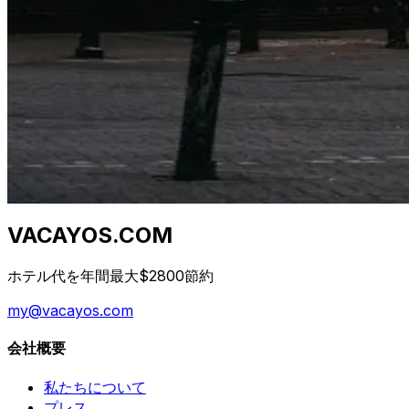
Perché i prezzi degli hotel sono diversi su ogni s
Stesso hotel, stesse date, cinque prezzi diversi. Non è un
2026年4月23日
Qual è il momento migliore per prenotare un hotel?
I consigli "prenota presto" e "prenota tardi" sono entrambi
2026年4月23日
VACAYOS.COM
ホテル代を年間最大$2800節約
my@vacayos.com
会社概要
私たちについて
プレス