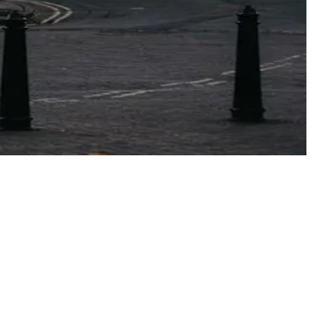
sa sta succedendo.
tinazione e giorno della settimana. Ecco la curva.