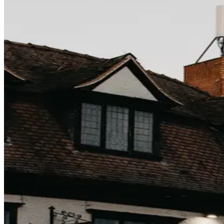
Le programme Genius de Booking.com a trois niveaux (L1 a
qu'on regarde les données.
Sur quoi porte vraiment ce « 10 % »
Les remises Genius s'appliquent à un tarif
que l'hôtel a ch
Genius ont un badge, la conversion monte). Les « 10 % » 
Le schéma remonter-puis-escompter
Des revenue managers pratiquent :
BAR remonté de 6–10 % sur les nuits très Genius-ci
Remise Genius 10 % appliquée
Tarif net client : 0–4 % moins cher qu'avant inscript
Pas une conspiration — c'est du RM standard. La remise est r
Où Genius apporte vraiment
Bénéfices L2/L3
: petit-déjeuner, upgrades (selon di