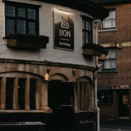
obile, gains réels de 10–15 %.
ndard. Un gros banque de lits sur le même hôtel : 18–28 % s
y aident vraiment. Mais ne remplace pas un check gros avant
own completo delle commissioni)
i. Sono motori di commissioni. Ecco esattamente quanto p