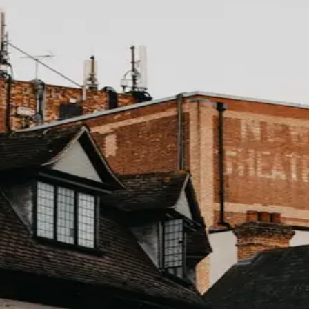
près 2 séjours, L2 après 5, L3 après 15). Accroche : « jus
oisi d'inscrire
au programme. Les hôtels le font pour gagner
se calculent généralement sur le BAR du jour — que l'hôte
blées
ion
éelle face au tarif affiché ; le tarif affiché est juste plus
spo), support prioritaire. Coûte vraiment à l'hôtel.