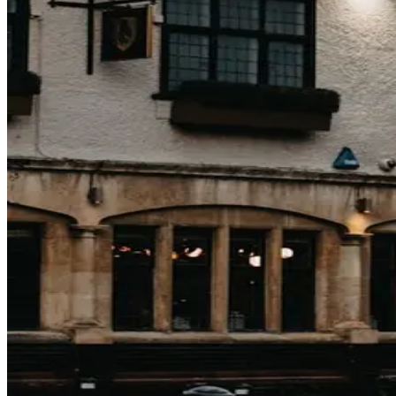
Genius mobile-only
: se cumule avec la dérogation m
Séjours longs (7+ nuits)
: les petits gains cumulent.
Versus gros
Un tarif Genius L2 sur 5 étoiles : 8–12 % sous le BAR sta
Honnêtement
Genius vaut d'y être (gratuit) et les versions mobile-onl
戻る
関連記事
Come guadagnano le OTA con gli hotel? (Breakd
Booking.com, Expedia, Agoda — sembrano motori di scont
2026年4月23日