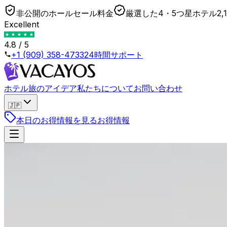
非公開のホールセール料金
厳選した4・5つ星ホテル
2
Excellent
4.8 / 5
+1 (909) 358-4733
24時間サポート
ホテル
旅のアイデア
私たちについて
お問い合わせ
🇯🇵
本日のお得情報を見る
お得情報
戻る
Booking.com Genius : vraie remise ou théâtre ?
2026年4月23日
•
Lukas
Photo by
Peter Thomas
on
Unsplash