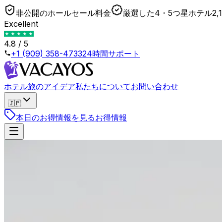
非公開のホールセール料金
厳選した4・5つ星ホテル
2
Excellent
4.8 / 5
+1 (909) 358-4733
24時間サポート
ホテル
旅のアイデア
私たちについて
お問い合わせ
🇯🇵
本日のお得情報を見る
お得情報
戻る
Come guadagnano le OTA con gli hotel? (Breakd
2026年4月23日
•
Lukas
Photo by
Simon Spring
on
Unsplash