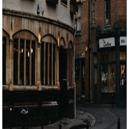
davvero.
戻る
関連記事
Come guadagnano le OTA con gli hotel?
(Breakdown completo delle commissioni)
Booking.com, Expedia, Agoda — sembrano motori di
sconti. Sono motori di commissioni. Ecco esattamente
quanto prendono, a chi e perché.
2026年4月23日
Perché i prezzi degli hotel sono diversi su ogni
sito? (Non è casuale)
Stesso hotel, stesse date, cinque prezzi diversi. Non è
un bug. È un'architettura di distribuzione di 40 anni.
Ecco cosa sta succedendo.