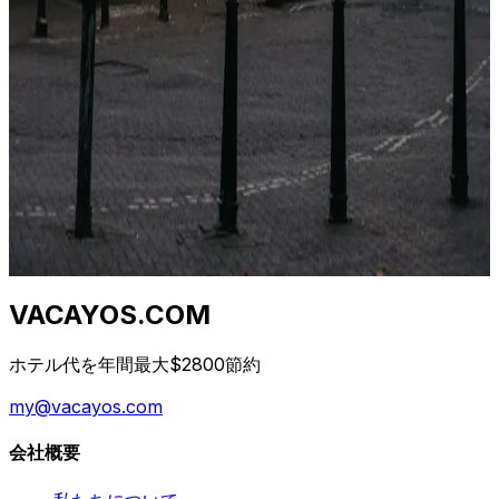
2026年4月23日
Qual è il momento migliore per prenotare un
hotel? (Dati da 1,2 M di tariffe)
I consigli "prenota presto" e "prenota tardi" sono
entrambi sbagliati. La vera risposta dipende da classe di
hotel, destinazione e giorno della settimana. Ecco la
curva.
2026年4月23日
VACAYOS.COM
ホテル代を年間最大$2800節約
my@vacayos.com
会社概要