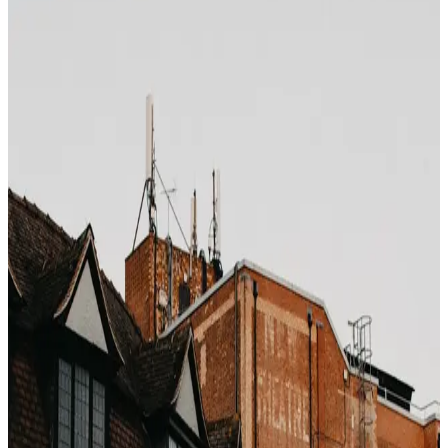
Photo by
Jeff Ackley
on
Unsplash
Booking.com ha trasformato il marketing d'urgenza in
un'arte. Nel 2019 il Consiglio dei consumatori norvegese
ha sanzionato Booking per queste pratiche, e la CMA
britannica nel 2019 ha ottenuto impegni da Booking.com,
Expedia e Agoda per modificarne alcune. Non tutte.
Ecco cosa succede davvero in pagina.
Gli elementi
"Solo 1 camera rimasta a questo prezzo"
— si
riferisce a un
rate plan
, non all'inventario reale.
L'hotel può averne 40, 39 su altri piani.
"5 persone stanno guardando"
— sessioni attive
su tutta l'OTA, non sulla pagina.
"Prenotato 12 volte oggi"
— aggregato su tutte le
date e tipologie, non sulla tua.
"Molto richiesto"
— scatta ~60% di occupazione
prevista, non vera scarsità.
"Il prezzo è appena salito"
— se la tariffa è salita
anche di 1% nella tua sessione.