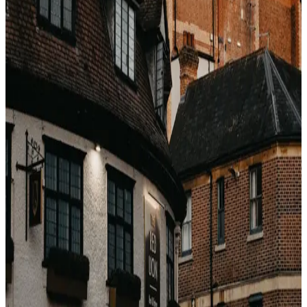
Cosa fa l'urgenza al cervello
L'economia comportamentale (Cialdini, Ariely) mostra
che la scarsità percepita riduce la sensibilità al prezzo
del 15–25%. Le OTA lo misurano: l'uplift del "1 rimasto"
vale ampiamente qualche multa.
Come ignorarlo con calma
Ricarica. "1 rimasta" diventa spesso "8 rimaste".
Modalità privata. Gli indicatori si resettano.
Confronta con un altro canale (wholesale, diretto,
pacchetto). Se la scarsità è reale, la vedono tutti.
Verità di fondo
La scarsità reale esiste — grandi eventi, pic in
destinazioni limitate. Ma nell'80%+ delle prenotazioni il
banner rosso è un pattern di UI, non un vincolo.
Compra senza orologio immaginario. Quasi mai c'è