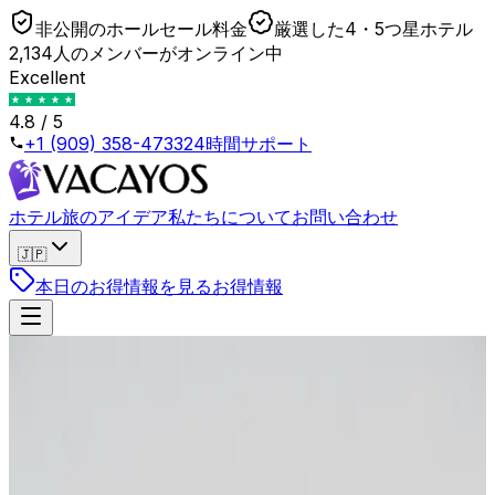
非公開のホールセール料金
厳選した4・5つ星ホテル
2,134人のメンバーがオンライン中
Excellent
4.8 / 5
+1 (909) 358-4733
24時間サポート
ホテル
旅のアイデア
私たちについて
お問い合わせ
🇯🇵
本日のお得情報を見る
お得情報
戻る
"Solo 1 camera": come le OTA fabbricano
un'urgenza quasi sempre falsa
2026年4月23日
•
Lukas