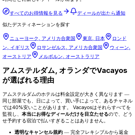
すべてのお得情報を見る
ディールが出たら通知
似たデスティネーションを探す
ニューヨーク, アメリカ合衆国
東京, 日本
ロンド
ン, イギリス
ロサンゼルス, アメリカ合衆国
ウィーン,
オーストリア
メルボルン, オーストラリア
アムステルダム, オランダでVacayos
が選ばれる理由
アムステルダムのホテルは料金設定が大きく異なります ―
同じ部屋でも、日によって、買い手によって、あるチャネル
では40%安いことがあります。
Vacayosはそれらすべてを
監視し、
本当にお得なディールだけを目立たせる
ので、どう
せ予約する宿泊で払いすぎることはありません。
透明なキャンセル規約
― 完全フレキシブルから返金