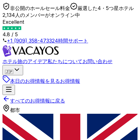
非公開のホールセール料金
厳選した4・5つ星ホテル
2,134人のメンバーがオンライン中
Excellent
4.8 / 5
+1 (909) 358-4733
24時間サポート
ホテル
旅のアイデア
私たちについて
お問い合わせ
🇯🇵
本日のお得情報を見る
お得情報
すべてのお得情報に戻る
都市