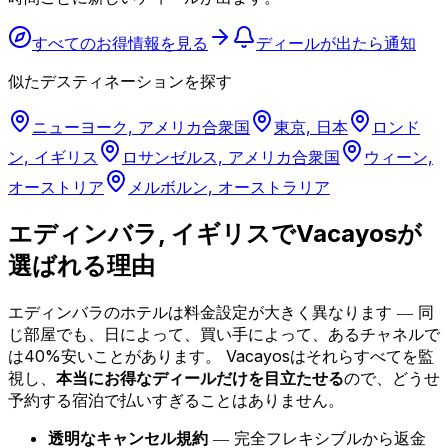
すべてのお得情報を見る
ディールが出たら通知
似たデスティネーションを探す
ニューヨーク, アメリカ合衆国
東京, 日本
ロンド
ン, イギリス
ロサンゼルス, アメリカ合衆国
ウィーン,
オーストリア
メルボルン, オーストラリア
エディンバラ, イギリスでVacayosが
選ばれる理由
エディンバラのホテルは料金設定が大きく異なります ― 同
じ部屋でも、日によって、買い手によって、あるチャネルで
は40%安いことがあります。
Vacayosはそれらすべてを監
視し、
本当にお得なディールだけを目立たせる
ので、どうせ
予約する宿泊で払いすぎることはありません。
透明なキャンセル規約
― 完全フレキシブルから返金