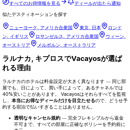
すべてのお得情報を見る
ディールが出たら通知
似たデスティネーションを探す
ニューヨーク, アメリカ合衆国
東京, 日本
ロンド
ン, イギリス
ロサンゼルス, アメリカ合衆国
ウィーン,
オーストリア
メルボルン, オーストラリア
ラルナカ, キプロスでVacayosが選ば
れる理由
ラルナカのホテルは料金設定が大きく異なります ― 同じ部
屋でも、日によって、買い手によって、あるチャネルでは
40%安いことがあります。
Vacayosはそれらすべてを監視
し、
本当にお得なディールだけを目立たせる
ので、どうせ予
約する宿泊で払いすぎることはありません。
透明なキャンセル規約
― 完全フレキシブルから返金
不可まで、すべての部屋に正確なポリシーを予約前に