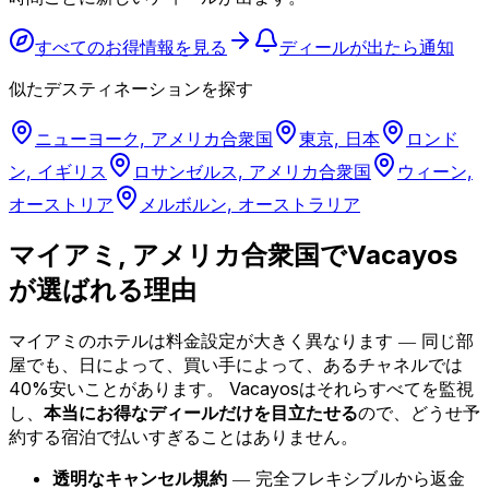
すべてのお得情報を見る
ディールが出たら通知
似たデスティネーションを探す
ニューヨーク, アメリカ合衆国
東京, 日本
ロンド
ン, イギリス
ロサンゼルス, アメリカ合衆国
ウィーン,
オーストリア
メルボルン, オーストラリア
マイアミ, アメリカ合衆国でVacayos
が選ばれる理由
マイアミのホテルは料金設定が大きく異なります ― 同じ部
屋でも、日によって、買い手によって、あるチャネルでは
40%安いことがあります。
Vacayosはそれらすべてを監視
し、
本当にお得なディールだけを目立たせる
ので、どうせ予
約する宿泊で払いすぎることはありません。
透明なキャンセル規約
― 完全フレキシブルから返金