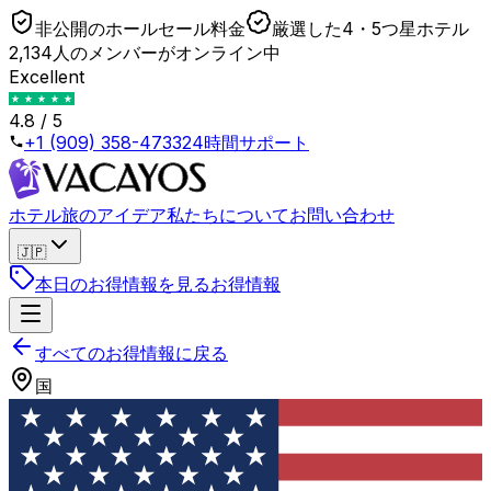
非公開のホールセール料金
厳選した4・5つ星ホテル
2,134人のメンバーがオンライン中
Excellent
4.8 / 5
+1 (909) 358-4733
24時間サポート
ホテル
旅のアイデア
私たちについて
お問い合わせ
🇯🇵
本日のお得情報を見る
お得情報
すべてのお得情報に戻る
国