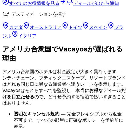
すべてのお得情報を見る
ディールが出たら通知
似たデスティネーションを探す
カナダ
オーストラリア
ドイツ
スペイン
ブラ
ジル
イタリア
アメリカ合衆国でVacayosが選ばれる
理由
アメリカ合衆国のホテルは料金設定が大きく異なります ―
シティチェーン、ブティックエスケープ、リゾートブランド
はどれも同じ日に異なる卸業者へ違うレートを提示します。
Vacayosはそれらすべてを監視し、
本当にお得なディールだ
けを目立たせる
ので、どうせ予約する宿泊で払いすぎること
はありません。
透明なキャンセル規約
― 完全フレキシブルから返金
不可まで、すべての部屋に正確なポリシーを予約前に
表示。